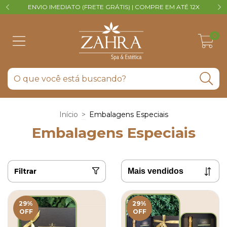
ENVIO IMEDIATO (FRETE GRÁTIS) | COMPRE EM ATÉ 12X
V
0
Início
>
Embalagens Especiais
Embalagens Especiais
Filtrar
29
%
29
%
OFF
OFF