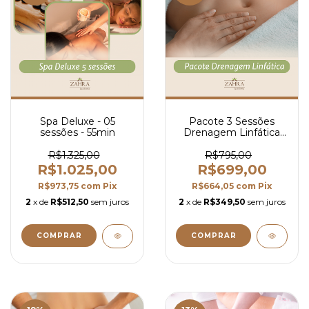
Spa Deluxe - 05
Pacote 3 Sessões
sessões - 55min
Drenagem Linfática
Zahra
R$1.325,00
R$795,00
R$1.025,00
R$699,00
R$973,75
com
Pix
R$664,05
com
Pix
2
x de
R$512,50
sem juros
2
x de
R$349,50
sem juros