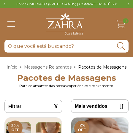
ENVIO IMEDIATO (FRETE GRÁTIS) | COMPRE EM ATÉ 12X
V
0
Início
>
Massagens Relaxantes
>
Pacotes de Massagens
Pacotes de Massagens
Para os amantes das nossas experiências e relaxamento.
Filtrar
23
%
12
%
OFF
OFF