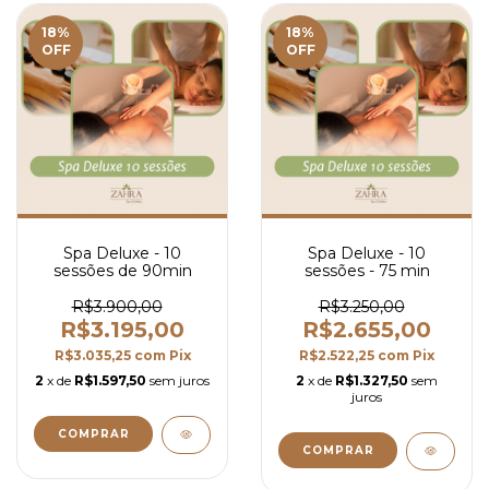
18
%
18
%
OFF
OFF
Spa Deluxe - 10
Spa Deluxe - 10
sessões de 90min
sessões - 75 min
R$3.900,00
R$3.250,00
R$3.195,00
R$2.655,00
R$3.035,25
com
Pix
R$2.522,25
com
Pix
2
x de
R$1.597,50
sem juros
2
x de
R$1.327,50
sem
juros