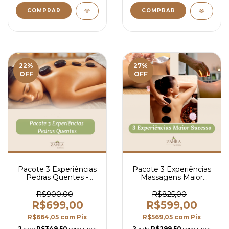
22
%
27
%
OFF
OFF
Pacote 3 Experiências
Pacote 3 Experiências
Pedras Quentes -
Massagens Maior
55min
Sucesso
R$900,00
R$825,00
R$699,00
R$599,00
R$664,05
com
Pix
R$569,05
com
Pix
2
x de
R$349,50
sem juros
2
x de
R$299,50
sem juros