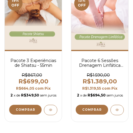
19
%
13
%
OFF
OFF
Pacote 3 Experiências
Pacote 6 Sessões
de Shiatsu - 55min
Drenagem Linfática
Zahra
R$867,00
R$1.590,00
R$699,00
R$1.389,00
R$664,05
com
Pix
R$1.319,55
com
Pix
2
x de
R$349,50
sem juros
2
x de
R$694,50
sem juros