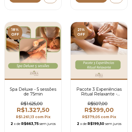
18
%
21
%
OFF
OFF
Spa Deluxe - 5 sessões
Pacote 3 Experiências
de 75min
Ritual Relaxante -
30min
R$1.625,00
R$507,00
R$1.327,50
R$399,00
R$1.261,13
com
Pix
R$379,05
com
Pix
2
x de
R$663,75
sem juros
2
x de
R$199,50
sem juros