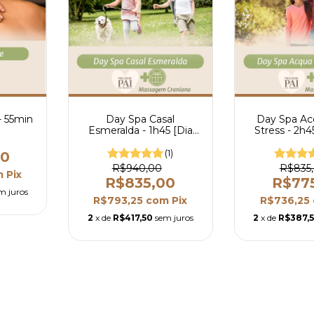
- 55min
Day Spa Casal
Day Spa Ac
Esmeralda - 1h45 [Dia
Stress - 2h4
dos Pais]
Pais
(1)
00
R$940,00
R$835
m
Pix
R$835,00
R$77
m juros
R$793,25
com
Pix
R$736,25
2
x de
R$417,50
sem juros
2
x de
R$387,