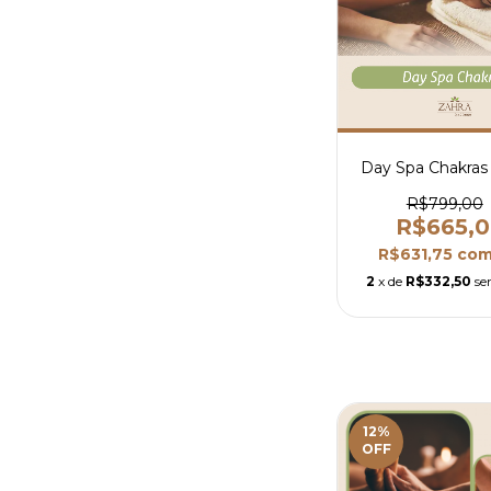
Day Spa Chakras
R$799,00
R$665,
R$631,75
co
2
x de
R$332,50
se
12
%
OFF