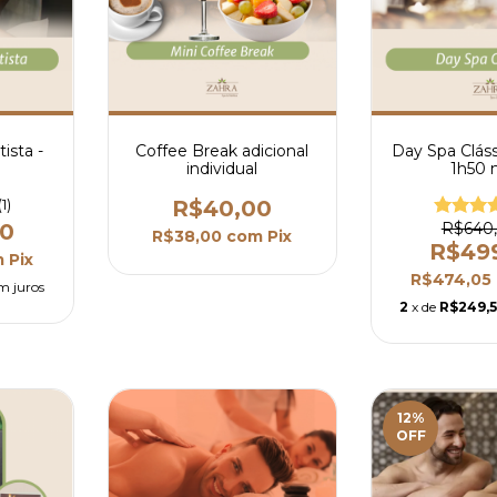
ista -
Coffee Break adicional
Day Spa Cláss
individual
1h50 
(1)
R$40,00
00
R$640
R$38,00
com
Pix
R$49
m
Pix
R$474,05
m juros
2
x de
R$249,
12
%
OFF