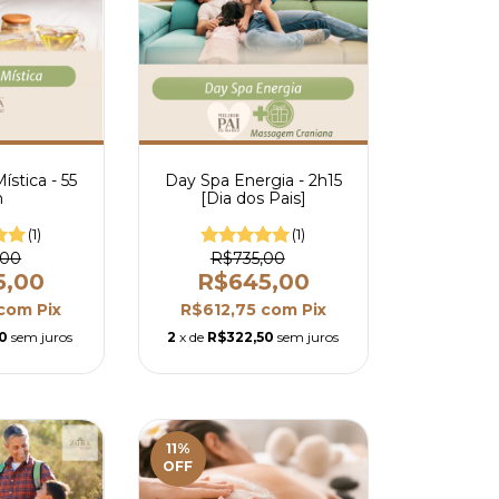
stica - 55
Day Spa Energia - 2h15
n
[Dia dos Pais]
(1)
(1)
,00
R$735,00
5,00
R$645,00
com
Pix
R$612,75
com
Pix
50
sem juros
2
x de
R$322,50
sem juros
11
%
OFF