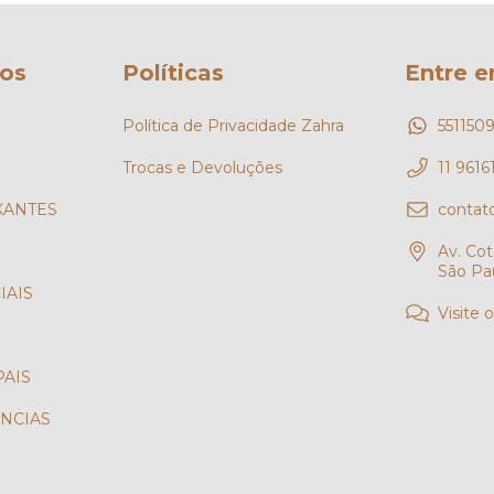
os
Políticas
Entre 
Política de Privacidade Zahra
551150
Trocas e Devoluções
11 961
XANTES
contat
Av. Cot
São Pa
IAIS
Visite 
AIS
ÊNCIAS