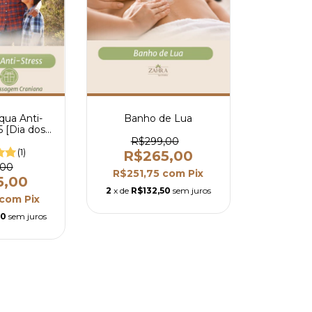
qua Anti-
Banho de Lua
5 [Dia dos
]
R$299,00
(1)
R$265,00
,00
R$251,75
com
Pix
5,00
2
x de
R$132,50
sem juros
com
Pix
50
sem juros