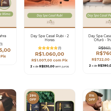
ahra
Day Spa Casal Rubi - 2
Day Spa Casa
Horas
Ofurô - 1
(1)
(1)
R$860
5,00
R$76
R$1.060,00
Pix
R$722,00
R$1.007,00
com
Pix
2
x de
R$380,
2
x de
R$530,00
sem juros
29
%
11
%
OFF
OFF