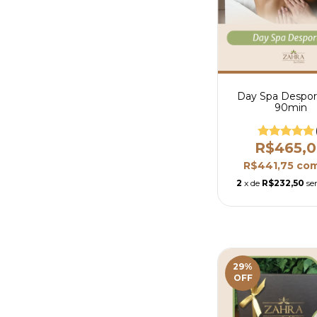
Day Spa Desport
90min
R$465,
R$441,75
co
2
x de
R$232,50
se
29
%
OFF