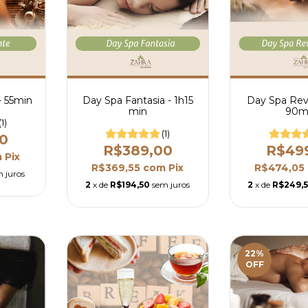
- 55min
Day Spa Fantasia - 1h15
Day Spa Rev
min
90m
(1)
(1)
0
R$389,00
R$49
m
Pix
R$369,55
com
Pix
R$474,05
 juros
2
x de
R$194,50
sem juros
2
x de
R$249,
22
%
OFF