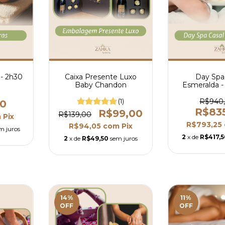
 - 2h30
Caixa Presente Luxo
Day Spa
Baby Chandon
Esmeralda -
(1)
R$940
00
R$83
R$99,00
R$139,00
m
Pix
R$793,25
R$94,05
com
Pix
m juros
2
x de
R$417,
2
x de
R$49,50
sem juros
14
%
11
%
OFF
OFF