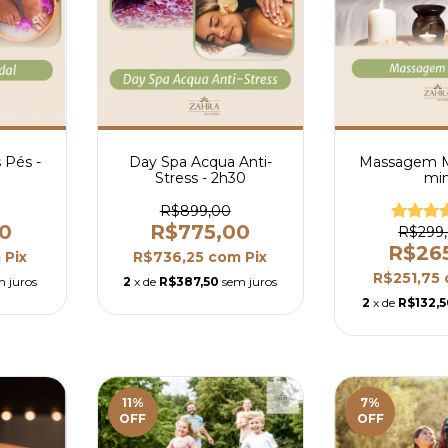
 Pés -
Day Spa Acqua Anti-
Massagem Mí
Stress - 2h30
mi
R$899,00
0
R$775,00
R$299
R$26
m
Pix
R$736,25
com
Pix
R$251,75
m juros
2
x de
R$387,50
sem juros
2
x de
R$132,
11
%
7
%
OFF
OFF