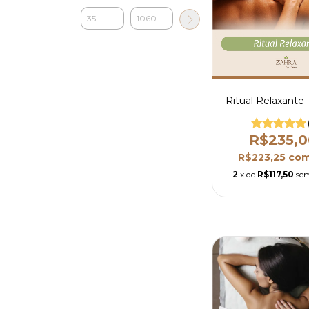
Ritual Relaxante 
R$235,0
R$223,25
co
2
x de
R$117,50
sem