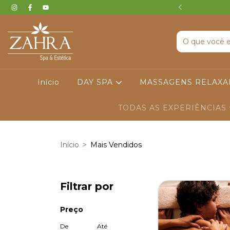
 I ENVIO IMEDIATO (GRÁTIS)
Início
DAY SPA
MASSAGENS RELAX
TODAS AS EXPERIÊNCIAS
Início
>
Mais Vendidos
Filtrar por
Preço
De
Até