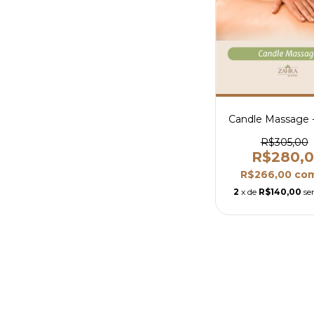
Candle Massage 
R$305,00
R$280,
R$266,00
co
2
x de
R$140,00
se