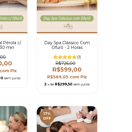
l Pérola c/
Day Spa Clássico Com
h30 min
Ofurô - 2 Horas
,00
(1)
0,00
R$726,00
R$599,00
com
Pix
R$569,05
com
Pix
00
sem juros
2
x de
R$299,50
sem juros
17
%
OFF