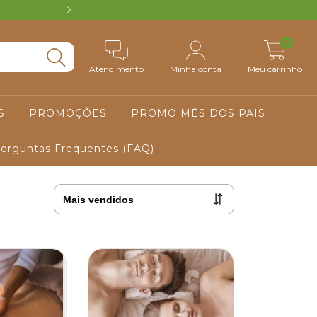
VOUCHER R$ 50 PARA PRIMEIRA COM
0
Atendimento
Minha conta
Meu carrinho
S
PROMOÇÕES
PROMO MÊS DOS PAIS
erguntas Frequentes (FAQ)