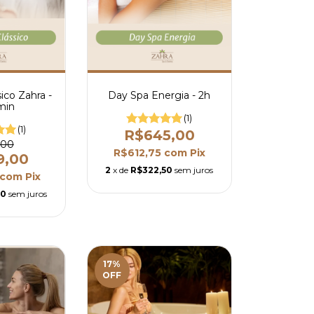
ico Zahra -
Day Spa Energia - 2h
min
(1)
(1)
R$645,00
,00
R$612,75
com
Pix
9,00
2
x de
R$322,50
sem juros
com
Pix
50
sem juros
17
%
OFF