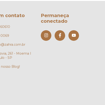
em contato
Permaneça
conectado
960610
610069
o@zahra.com.br
ovia, 261 - Moema I
ulo - SP
o nosso Blog!