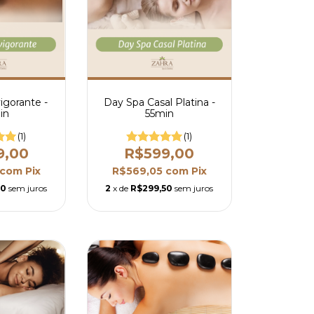
igorante -
Day Spa Casal Platina -
in
55min
(1)
(1)
9,00
R$599,00
com
Pix
R$569,05
com
Pix
50
sem juros
2
x de
R$299,50
sem juros