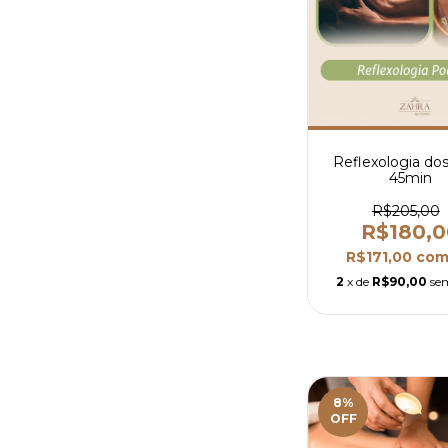
Reflexologia dos
45min
R$205,00
R$180,0
R$171,00
co
2
x de
R$90,00
se
8
%
OFF