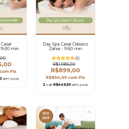
 Casal
Day Spa Casal Clássico
 1h30 min
Zahra - 1h50 min
,00
(2)
5,00
R$1.085,00
R$899,00
com
Pix
R$854,05
com
Pix
50
sem juros
2
x de
R$449,50
sem juros
12
%
OFF