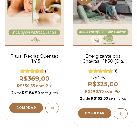
Ritual Pedras Quentes
Energizante dos
- 1h15
Chakras - 1h30 [Dia
dos Pais}
(1)
(1)
R$369,00
R$425,00
R$325,00
R$350,55
com
Pix
R$308,75
com
Pix
2
x de
R$184,50
sem juros
2
x de
R$162,50
sem juros