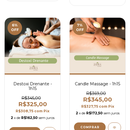
6
%
7
%
OFF
OFF
Destoxi Drenante -
Candle Massage - 1h15
1h15
R$369,00
R$345,00
R$345,00
R$325,00
R$327,75
com
Pix
R$308,75
com
Pix
2
x de
R$172,50
sem juros
2
x de
R$162,50
sem juros