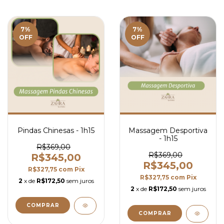
7
%
7
%
OFF
OFF
Pindas Chinesas - 1h15
Massagem Desportiva
- 1h15
R$369,00
R$369,00
R$345,00
R$345,00
R$327,75
com
Pix
R$327,75
com
Pix
2
x de
R$172,50
sem juros
2
x de
R$172,50
sem juros