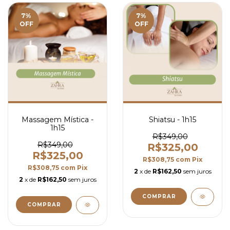
7
%
7
%
OFF
OFF
Massagem Mística -
Shiatsu - 1h15
1h15
R$349,00
R$349,00
R$325,00
R$325,00
R$308,75
com
Pix
R$308,75
com
Pix
2
x de
R$162,50
sem juros
2
x de
R$162,50
sem juros