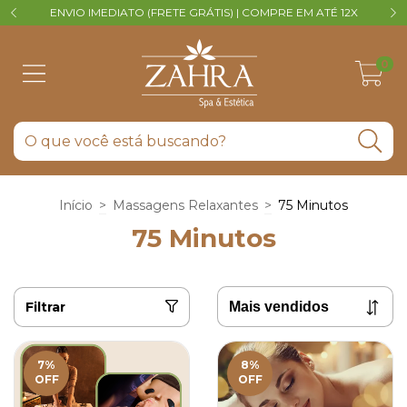
ENVIO IMEDIATO (FRETE GRÁTIS) | COMPRE EM ATÉ 12X
V
0
Início
>
Massagens Relaxantes
>
75 Minutos
75 Minutos
Filtrar
7
%
8
%
OFF
OFF