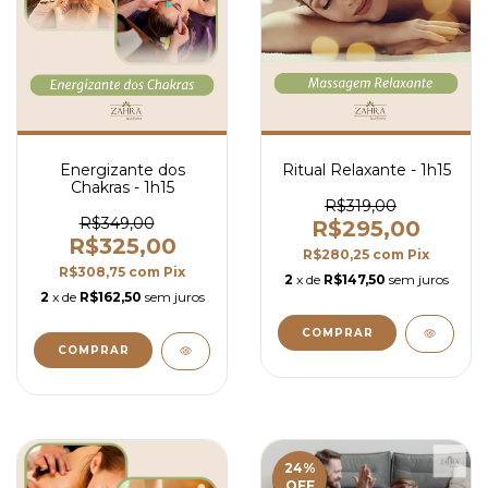
Energizante dos
Ritual Relaxante - 1h15
Chakras - 1h15
R$319,00
R$349,00
R$295,00
R$325,00
R$280,25
com
Pix
R$308,75
com
Pix
2
x de
R$147,50
sem juros
2
x de
R$162,50
sem juros
24
%
OFF