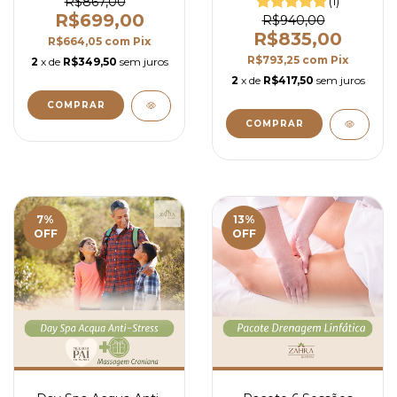
R$867,00
(1)
R$699,00
R$940,00
R$835,00
R$664,05
com
Pix
R$793,25
com
Pix
2
x de
R$349,50
sem juros
2
x de
R$417,50
sem juros
7
%
13
%
OFF
OFF