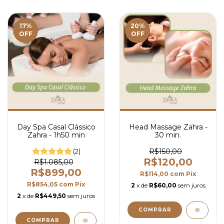
17
%
20
%
OFF
OFF
Day Spa Casal Clássico
Head Massage Zahra -
Zahra - 1h50 min
30 min.
(2)
R$150,00
R$120,00
R$1.085,00
R$899,00
R$114,00
com
Pix
R$854,05
com
Pix
2
x de
R$60,00
sem juros
2
x de
R$449,50
sem juros