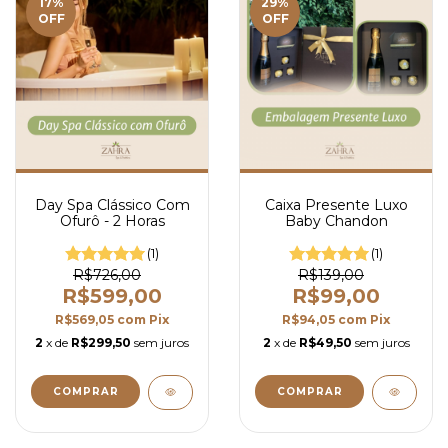
17
%
29
%
OFF
OFF
Day Spa Clássico Com
Caixa Presente Luxo
Ofurô - 2 Horas
Baby Chandon
(1)
(1)
R$726,00
R$139,00
R$599,00
R$99,00
R$569,05
com
Pix
R$94,05
com
Pix
2
x de
R$299,50
sem juros
2
x de
R$49,50
sem juros