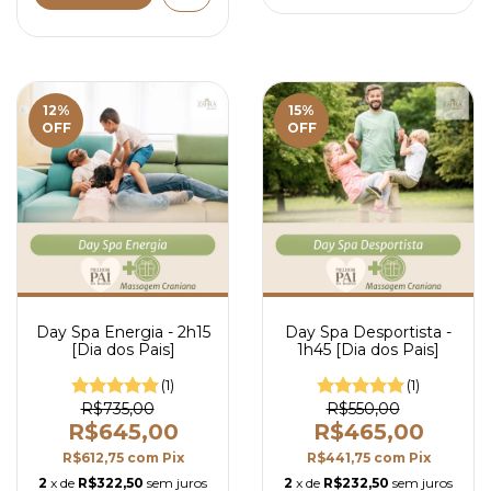
12
%
15
%
OFF
OFF
Day Spa Energia - 2h15
Day Spa Desportista -
[Dia dos Pais]
1h45 [Dia dos Pais]
(1)
(1)
R$735,00
R$550,00
R$645,00
R$465,00
R$612,75
com
Pix
R$441,75
com
Pix
2
x de
R$322,50
sem juros
2
x de
R$232,50
sem juros