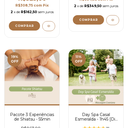
R$308,75
com
Pix
2
x de
R$349,50
sem juros
2
x de
R$162,50
sem juros
19
%
11
%
OFF
OFF
Pacote 3 Experiências
Day Spa Casal
de Shiatsu - 55min
Esmeralda - 1h45 [Dia
dos Pais]