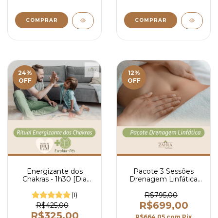
24
%
12
%
OFF
OFF
Energizante dos
Pacote 3 Sessões
Chakras - 1h30 [Dia
Drenagem Linfática
dos Pais}
Zahra
(1)
R$795,00
R$699,00
R$425,00
R$325,00
R$664,05
com
Pix