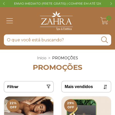
ENVIO IMEDIATO (FRETE GRÁTIS) | COMPRE EM ATÉ 12X
V
0
Início
>
PROMOÇÕES
PROMOÇÕES
Filtrar
22
%
29
%
OFF
OFF