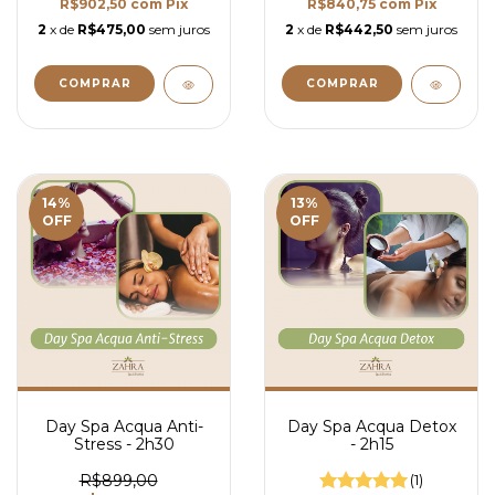
R$902,50
com
Pix
R$840,75
com
Pix
2
x de
R$475,00
sem juros
2
x de
R$442,50
sem juros
14
%
13
%
OFF
OFF
Day Spa Acqua Anti-
Day Spa Acqua Detox
Stress - 2h30
- 2h15
R$899,00
(1)