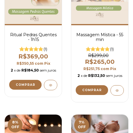
Ritual Pedras Quentes
Massagem Mística - 55
- 1h15
min
(1)
(1)
R$369,00
R$299,00
R$265,00
R$350,55
com
Pix
R$251,75
com
Pix
2
x de
R$184,50
sem juros
2
x de
R$132,50
sem juros
8
%
7
%
OFF
OFF