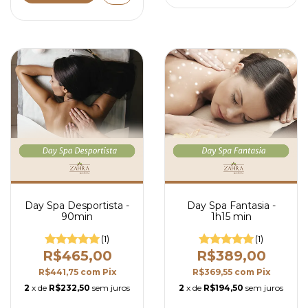
Day Spa Desportista -
Day Spa Fantasia -
90min
1h15 min
(1)
(1)
R$465,00
R$389,00
R$441,75
com
Pix
R$369,55
com
Pix
2
x de
R$232,50
sem juros
2
x de
R$194,50
sem juros