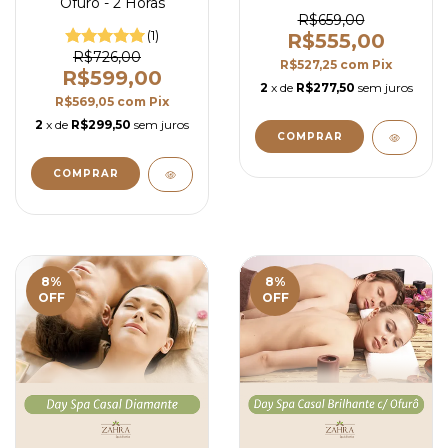
Ofurô - 2 Horas
R$659,00
(1)
R$555,00
R$726,00
R$527,25
com
Pix
R$599,00
2
x de
R$277,50
sem juros
R$569,05
com
Pix
2
x de
R$299,50
sem juros
8
%
8
%
OFF
OFF