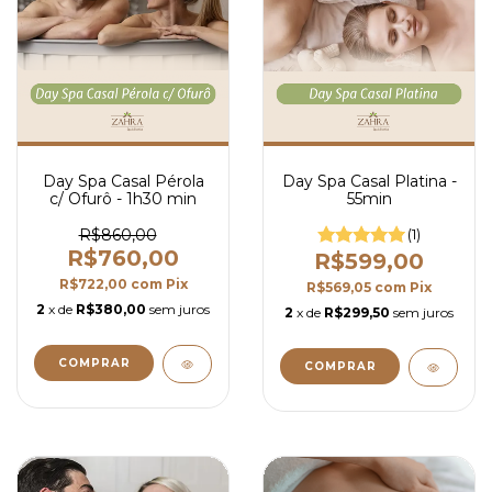
Day Spa Casal Pérola
Day Spa Casal Platina -
c/ Ofurô - 1h30 min
55min
R$860,00
(1)
R$760,00
R$599,00
R$722,00
com
Pix
R$569,05
com
Pix
2
x de
R$380,00
sem juros
2
x de
R$299,50
sem juros