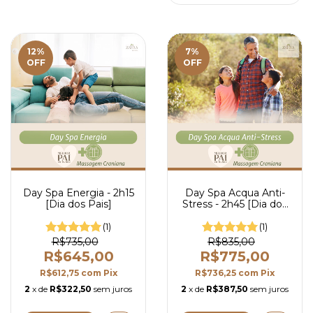
12
%
7
%
OFF
OFF
Day Spa Energia - 2h15
Day Spa Acqua Anti-
[Dia dos Pais]
Stress - 2h45 [Dia dos
Pais]
(1)
(1)
R$735,00
R$835,00
R$645,00
R$775,00
R$612,75
com
Pix
R$736,25
com
Pix
2
x de
R$322,50
sem juros
2
x de
R$387,50
sem juros