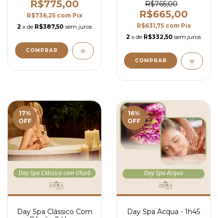
R$775,00
R$765,00
R$665,00
R$736,25
com
Pix
R$631,75
com
Pix
2
x de
R$387,50
sem juros
2
x de
R$332,50
sem juros
17
%
16
%
OFF
OFF
Day Spa Clássico Com
Day Spa Acqua - 1h45