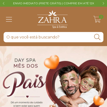
ENVIO IMEDIATO (FRETE GRÁTIS) | COMPRE EM ATÉ 12X
V
0