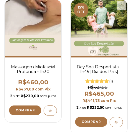
15
%
OFF
Massagem Miofascial
Day Spa Desportista -
Profunda - 1h30
1h45 [Dia dos Pais]
R$460,00
(1)
R$550,00
R$437,00
com
Pix
R$465,00
2
x de
R$230,00
sem juros
R$441,75
com
Pix
2
x de
R$232,50
sem juros