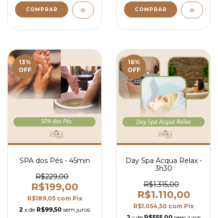
13
%
16
%
OFF
OFF
SPA dos Pés - 45min
Day Spa Acqua Relax -
3h30
R$229,00
R$1.315,00
R$199,00
R$1.110,00
R$189,05
com
Pix
R$1.054,50
com
Pix
2
x de
R$99,50
sem juros
2
x de
R$555,00
sem juros