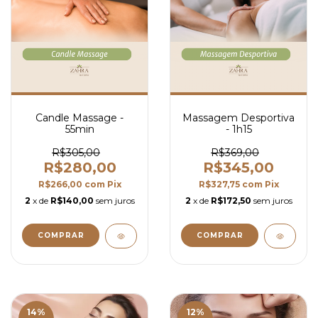
Candle Massage -
Massagem Desportiva
55min
- 1h15
R$305,00
R$369,00
R$280,00
R$345,00
R$266,00
com
Pix
R$327,75
com
Pix
2
x de
R$140,00
sem juros
2
x de
R$172,50
sem juros
14
%
12
%