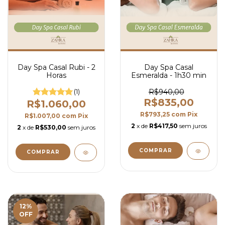
Day Spa Casal Rubi - 2
Day Spa Casal
Horas
Esmeralda - 1h30 min
(1)
R$940,00
R$835,00
R$1.060,00
R$793,25
com
Pix
R$1.007,00
com
Pix
2
x de
R$417,50
sem juros
2
x de
R$530,00
sem juros
12
%
OFF