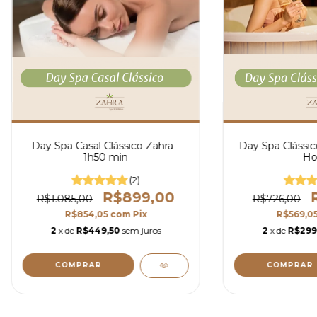
Day Spa Casal Clássico Zahra -
Day Spa Clássic
1h50 min
Ho
(2)
R$899,00
R$1.085,00
R$726,00
R$854,05
com
Pix
R$569,0
2
x de
R$449,50
sem juros
2
x de
R$299