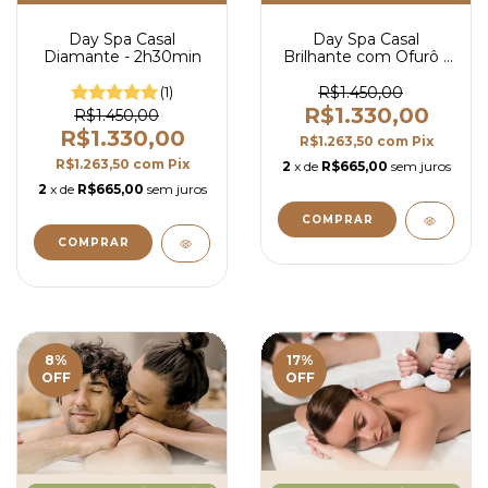
Day Spa Casal
Day Spa Casal
Diamante - 2h30min
Brilhante com Ofurô -
2h30
(1)
R$1.450,00
R$1.330,00
R$1.450,00
R$1.330,00
R$1.263,50
com
Pix
R$1.263,50
com
Pix
2
x de
R$665,00
sem juros
2
x de
R$665,00
sem juros
8
%
17
%
OFF
OFF