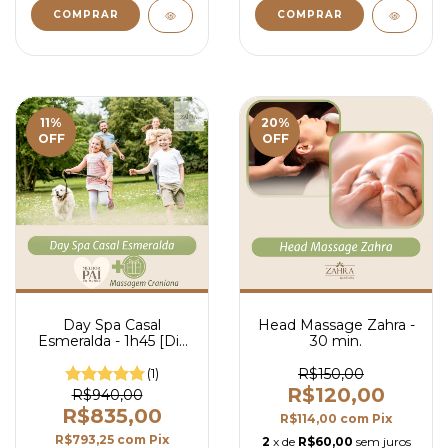
11
%
20
%
OFF
OFF
Day Spa Casal
Head Massage Zahra -
Esmeralda - 1h45 [Dia
30 min.
dos Pais]
(1)
R$150,00
R$120,00
R$940,00
R$835,00
R$114,00
com
Pix
R$793,25
com
Pix
2
x de
R$60,00
sem juros