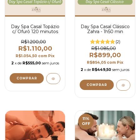
Day Spa Casal Topázio
Day Spa Casal Clássico
c/ Ofurô 120 minutos
Zahra - 1h50 min
R$1.200,00
(2)
R$1.110,00
R$1.085,00
R$899,00
R$1.054,50
com
Pix
R$854,05
com
Pix
2
x de
R$555,00
sem juros
2
x de
R$449,50
sem juros
11
%
OFF