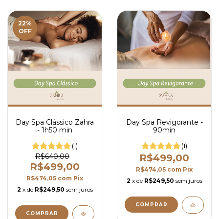
22
%
OFF
Day Spa Clássico Zahra
Day Spa Revigorante -
- 1h50 min
90min
(1)
(1)
R$640,00
R$499,00
R$499,00
R$474,05
com
Pix
R$474,05
com
Pix
2
x de
R$249,50
sem juros
2
x de
R$249,50
sem juros