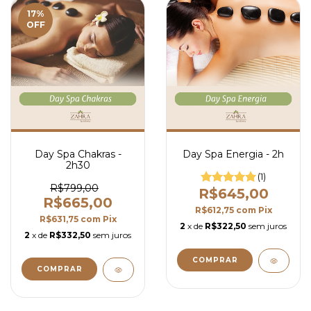
17
%
OFF
Day Spa Chakras -
Day Spa Energia - 2h
2h30
(1)
R$799,00
R$645,00
R$665,00
R$612,75
com
Pix
R$631,75
com
Pix
2
x de
R$322,50
sem juros
2
x de
R$332,50
sem juros