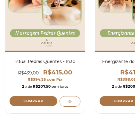
Ritual Pedras Quentes - 1h30
Energizante dos
R$415,00
R$41
R$439,00
R$394,25
com
Pix
R$398,0
2
x de
R$207,50
sem juros
2
x de
R$209