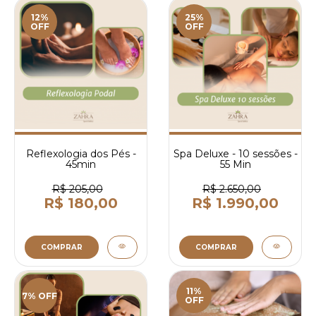
12%
25%
OFF
OFF
Reflexologia dos Pés -
Spa Deluxe - 10 sessões -
45min
55 Min
R$ 205,00
R$ 2.650,00
R$ 180,00
R$ 1.990,00
COMPRAR
COMPRAR
11%
7% OFF
OFF