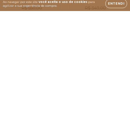
Ao navegar por este site
você aceita o uso de cookies
para
ENTENDI
agilizar a sua experiência de compra.
R$ 550,00
R$ 349,00
R$ 465,00
R$ 325,00
COMPRAR
COMPRAR
Zahra Spa Estética
A Zahra Spa & Estética traz um conceito diferenciado
unindo o melhor da ciência e da tecnologia aplicada à
Beleza e Bem-Estar. Com uma experiência familiar de mais
de 30 anos em Spa e a mais de 15 anos em Moema com
mais de 400.000 atendimentos realizados, nos dedicamos
a proporcionar experiência completas e multissensorial,
transformando seu momento conosco em único e
memorável.