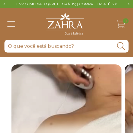
ENVIO IMEDIATO (FRETE GRÁTIS) | COMPRE EM ATÉ 12X
V
0