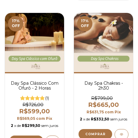
17
%
17
%
OFF
OFF
Day Spa Clássico Com
Day Spa Chakras -
Ofurô - 2 Horas
2h30
(1)
R$799,00
R$665,00
R$726,00
R$599,00
R$631,75
com
Pix
R$569,05
com
Pix
2
x de
R$332,50
sem juros
2
x de
R$299,50
sem juros