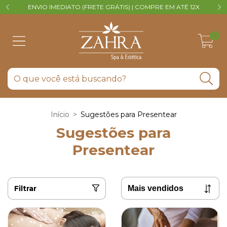
ENVIO IMEDIATO (FRETE GRÁTIS) | COMPRE EM ATÉ 12X
V
0
Início
>
Sugestões para Presentear
Sugestões para
Presentear
Filtrar