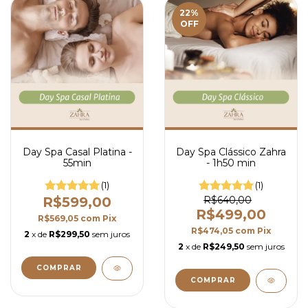
22
%
OFF
Day Spa Casal Platina -
Day Spa Clássico Zahra
55min
- 1h50 min
(1)
(1)
R$599,00
R$640,00
R$499,00
R$569,05
com
Pix
R$474,05
com
Pix
2
x de
R$299,50
sem juros
2
x de
R$249,50
sem juros