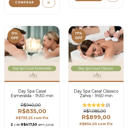
11
%
17
%
OFF
OFF
Day Spa Casal
Day Spa Casal Clássico
Esmeralda - 1h30 min
Zahra - 1h50 min
R$940,00
(2)
R$835,00
R$1.085,00
R$899,00
R$793,25
com
Pix
R$854,05
com
Pix
2
x de
R$417,50
sem juros