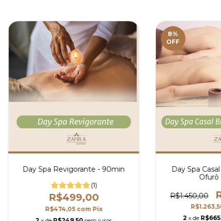
8
%
OFF
Day Spa Revigorante - 90min
Day Spa Casal
Ofurô 
(1)
R
R$499,00
R$1.450,00
R$1.263,
R$474,05
com
Pix
2
x de
R$665
2
x de
R$249,50
sem juros