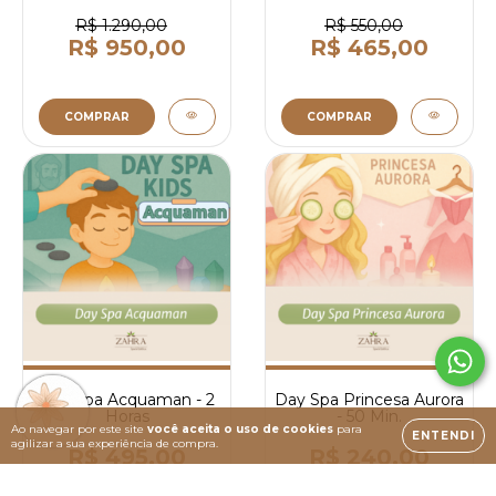
R$ 1.290,00
R$ 550,00
R$ 950,00
R$ 465,00
COMPRAR
COMPRAR
Day Spa Acquaman - 2
Day Spa Princesa Aurora
Horas
- 50 Min.
Ao navegar por este site
você aceita o uso de cookies
para
ENTENDI
agilizar a sua experiência de compra.
R$ 495,00
R$ 240,00