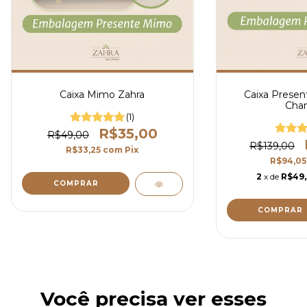
Caixa Mimo Zahra
Caixa Presen
Cha
(1)
R$35,00
R$49,00
R$139,00
R$33,25
com
Pix
R$94,0
2
x de
R$49
Você precisa ver esses