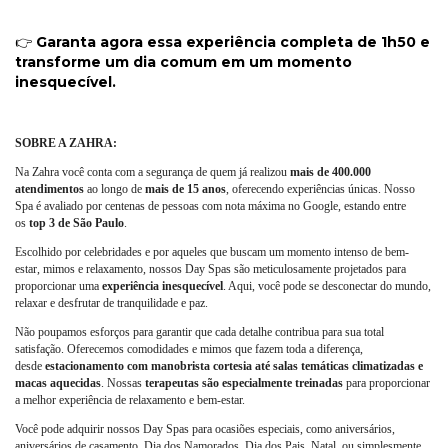
👉
Garanta agora essa experiência completa de 1h50 e
transforme um dia comum em um momento
inesquecível.
SOBRE A ZAHRA:
Na Zahra você conta com a segurança de quem já realizou
mais de 400.000
atendimentos
ao longo de
mais de 15 anos
, oferecendo experiências únicas. Nosso
Spa é avaliado por centenas de pessoas com nota máxima no Google, estando entre
os
top 3 de São Paulo
.
Escolhido por celebridades e por aqueles que buscam um momento intenso de bem-
estar, mimos e relaxamento, nossos Day Spas são meticulosamente projetados para
proporcionar uma
experiência inesquecível
. Aqui, você pode se desconectar do mundo,
relaxar e desfrutar de tranquilidade e paz.
Não poupamos esforços para garantir que cada detalhe contribua para sua total
satisfação. Oferecemos comodidades e mimos que fazem toda a diferença,
desde
estacionamento com manobrista cortesia até salas temáticas climatizadas e
macas aquecidas
. Nossas
terapeutas são especialmente treinadas
para proporcionar
a melhor experiência de relaxamento e bem-estar.
Você pode adquirir nossos Day Spas para ocasiões especiais, como aniversários,
aniversários de casamento, Dia dos Namorados, Dia dos Pais, Natal, ou simplesmente