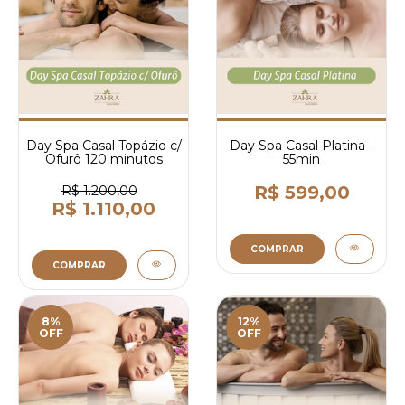
Day Spa Casal Topázio c/
Day Spa Casal Platina -
Ofurô 120 minutos
55min
R$ 599,00
R$ 1.200,00
R$ 1.110,00
COMPRAR
COMPRAR
8%
12%
OFF
OFF