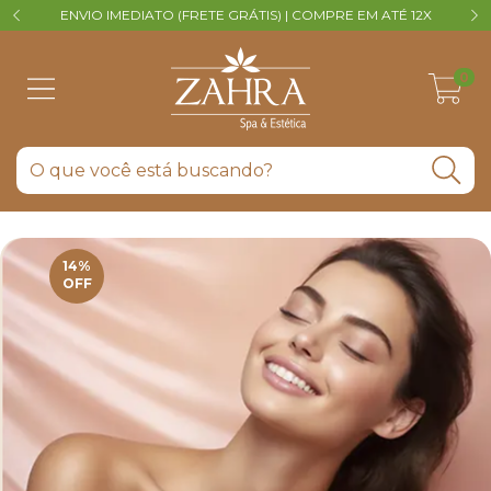
ENVIO IMEDIATO (FRETE GRÁTIS) | COMPRE EM ATÉ 12X
V
0
14
%
OFF