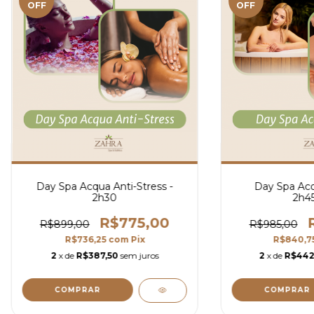
OFF
OFF
Day Spa Acqua Anti-Stress -
Day Spa Acq
2h30
2h4
R$775,00
R$899,00
R$985,00
R$736,25
com
Pix
R$840,7
2
x de
R$387,50
sem juros
2
x de
R$442