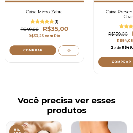
Caixa Mimo Zahra
Caixa Presen
Cha
(1)
R$35,00
R$49,00
R$139,00
R$33,25
com
Pix
R$94,0
2
x de
R$49
Você precisa ver esses
produtos
8%