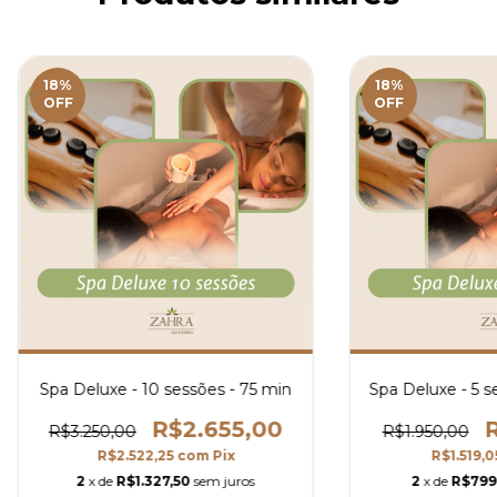
18
%
18
%
OFF
OFF
Spa Deluxe - 10 sessões - 75 min
Spa Deluxe - 5 
R$2.655,00
R
R$3.250,00
R$1.950,00
R$2.522,25
com
Pix
R$1.519,
2
x de
R$1.327,50
sem juros
2
x de
R$799