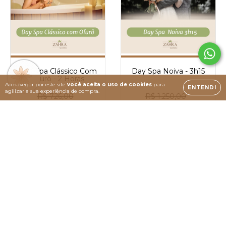
Day Spa Clássico Com
Day Spa Noiva - 3h15
Ofurô - 2 Horas
Ao navegar por este site
você aceita o uso de cookies
para
ENTENDI
agilizar a sua experiência de compra.
R$ 726,00
R$ 1.250,00
R$ 599,00
R$ 1.105,00
COMPRAR
COMPRAR