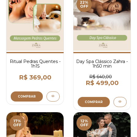
22%
OFF
Ritual Pedras Quentes -
Day Spa Clássico Zahra -
1h15
1h50 min
R$ 369,00
R$ 640,00
R$ 499,00
COMPRAR
COMPRAR
17%
12%
OFF
OFF