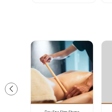
hape Care
Day Spa Slim Shape