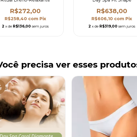
R$272,00
R$638,00
R$258,40
com
Pix
R$606,10
com
Pix
2
x de
R$136,00
sem juros
2
x de
R$319,00
sem juros
Você precisa ver esses produto
%
F