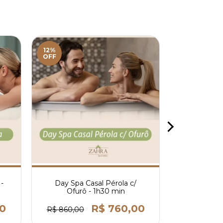
12%
OFF
-
Day Spa Casal Pérola c/
Day Spa Fa
Ofurô - 1h30 min
00
R$ 760,00
R$
R$ 860,00