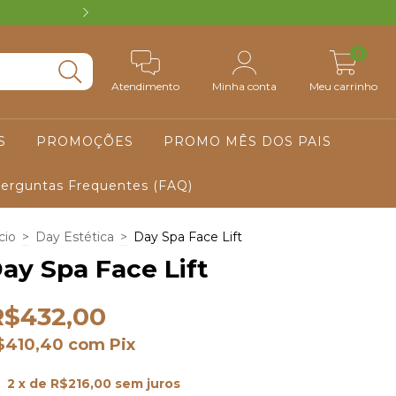
VOUCHER R$ 50 PARA PRIMEIRA COM
0
Atendimento
Minha conta
Meu carrinho
S
PROMOÇÕES
PROMO MÊS DOS PAIS
erguntas Frequentes (FAQ)
cio
>
Day Estética
>
Day Spa Face Lift
ay Spa Face Lift
R$432,00
$410,40
com
Pix
2
x de
R$216,00
sem juros