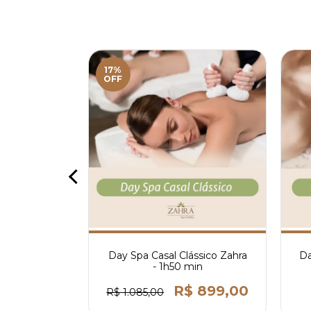
17%
OFF
old - 3h15
Day Spa Casal Clássico Zahra
Da
- 1h50 min
 950,00
R$ 899,00
R$ 1.085,00