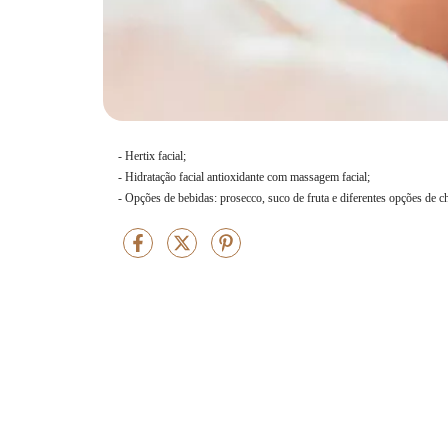
- Hertix facial;
- Hidratação facial antioxidante com massagem facial;
- Opções de bebidas: prosecco, suco de fruta e diferentes opções de c