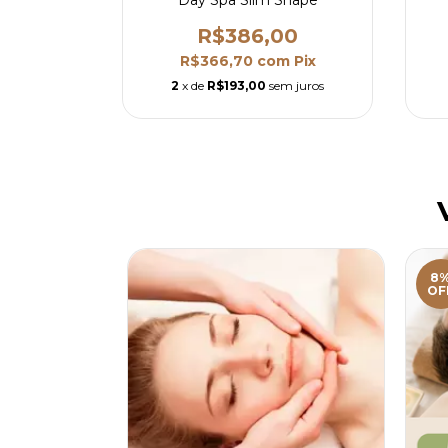
00
R$386,00
m
Pix
R$366,70
com
Pix
m juros
2
x de
R$193,00
sem juros
8
OF