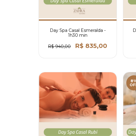
Day Spa Casal Esmeralda -
D
1h30 min
R$ 835,00
R$ 940,00
8
OF