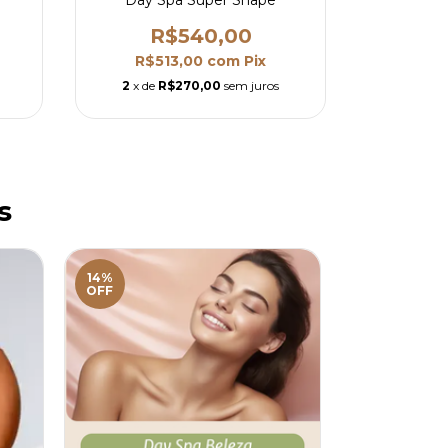
R$540,00
R
R$513,00
com
Pix
R$6
2
x de
R$270,00
sem juros
2
x de
s
14%
OFF