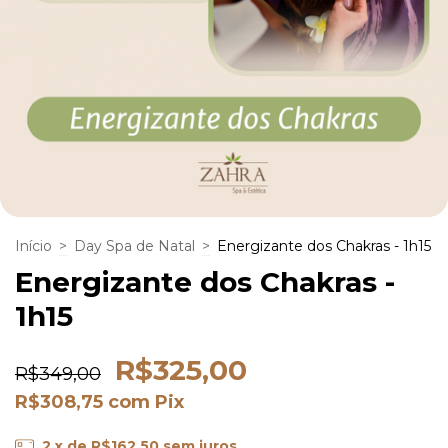
Início
>
Day Spa de Natal
>
Energizante dos Chakras - 1h15
Energizante dos Chakras -
1h15
R$325,00
R$349,00
R$308,75
com
Pix
2
x de
R$162,50
sem juros