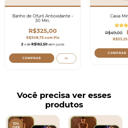
Banho de Ofurô Antioxidante -
Caixa Mi
30 Min.
R$325,00
R$49,00
R$308,75
com
Pix
R$33,2
2
x de
R$162,50
sem juros
Você precisa ver esses
produtos
11%
OFF