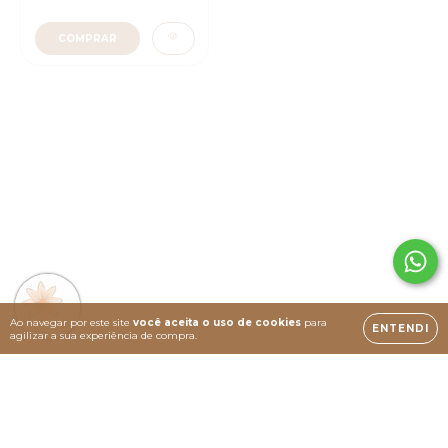
COMPRAR
COMPRAR
12%
12%
OFF
OFF
Day Spa Noiva - 3h15
Reflexologia dos Pés -
45min
Ao navegar por este site
você aceita o uso de cookies
para
ENTENDI
agilizar a sua experiência de compra.
R$ 1.250,00
R$ 205,00
R$ 1.105,00
R$ 180,00
COMPRAR
COMPRAR