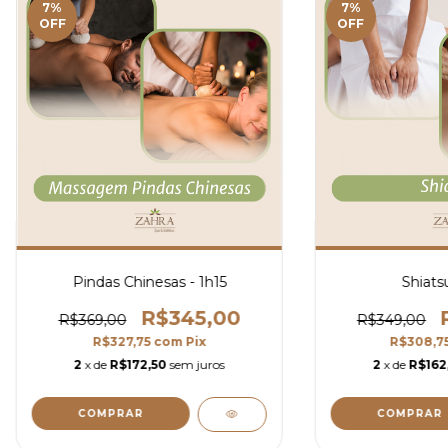
7
%
7
%
OFF
OFF
Pindas Chinesas - 1h15
Shiatsu
R$345,00
R$369,00
R$349,00
R$327,75
com
Pix
R$308,7
2
x de
R$172,50
sem juros
2
x de
R$162