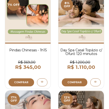
8%
7% OFF
OFF
Pindas Chinesas - 1h15
Day Spa Casal Topázio c/
Ofurô 120 minutos
R$ 369,00
R$ 1.200,00
R$ 345,00
R$ 1.110,00
COMPRAR
COMPRAR
17%
12%
OFF
OFF