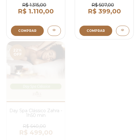
R$ 1.315,00
R$ 507,00
R$ 1.110,00
R$ 399,00
COMPRAR
COMPRAR
22%
17%
OFF
OFF
Day Spa Clássico Zahra -
Day Spa Clássico Com
1h50 min
Ofurô - 2 Horas
R$ 640,00
R$ 726,00
R$ 499,00
R$ 599,00