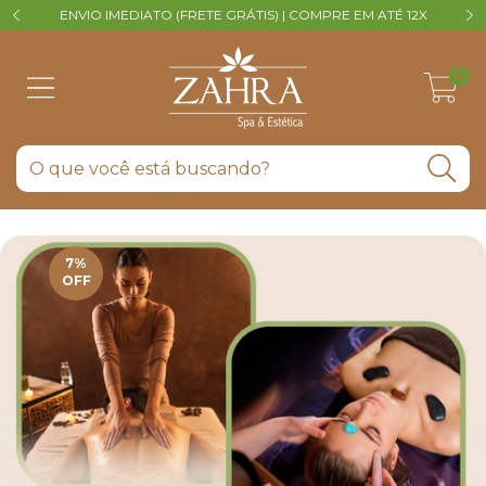
ENVIO IMEDIATO (FRETE GRÁTIS) | COMPRE EM ATÉ 12X
V
0
7
%
OFF