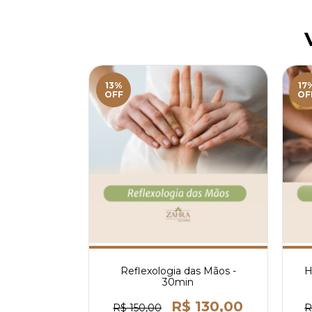
13%
17
OFF
OF
Reflexologia das Mãos -
H
30min
R$ 130,00
R$ 150,00
R