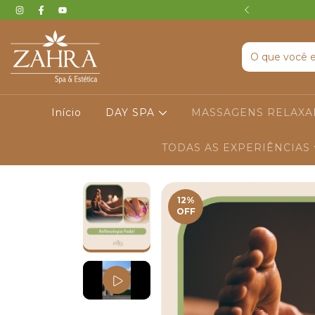
 I ENVIO IMEDIATO (GRÁTIS)
Início
DAY SPA
MASSAGENS RELAX
TODAS AS EXPERIÊNCIAS
12
%
OFF