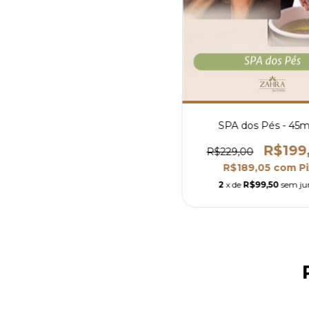
SPA dos Pés - 45m
R$199
R$229,00
R$189,05
com
Pi
2
x de
R$99,50
sem ju