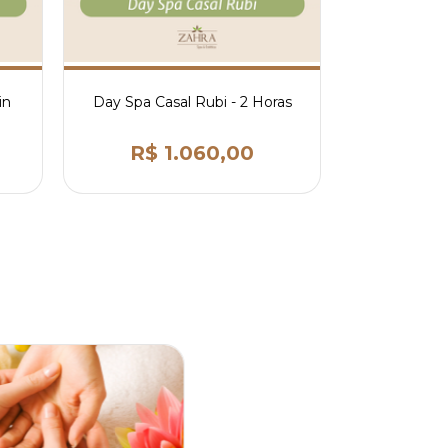
in
Day Spa Casal Rubi - 2 Horas
Day Spa C
1
R$ 1.060,00
R$ 940,00