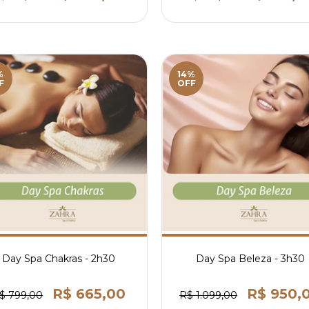
%
14%
F
OFF
Day Spa Chakras - 2h30
Day Spa Beleza - 3h30
R$ 665,00
R$ 950,
$ 799,00
R$ 1.099,00