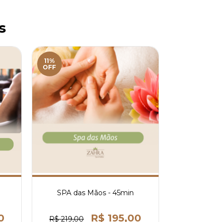
s
11%
OFF
SPA das Mãos - 45min
0
R$ 195,00
R$ 219,00