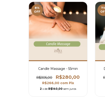
8
%
7
OFF
OF
Candle Massage - 55min
R$280,00
R$305,00
R
R$266,00
com
Pix
2
x de
R$140,00
sem juros