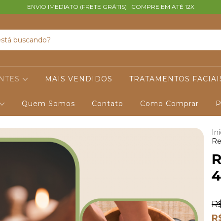
ENVIO IMEDIATO (FRETE GRÁTIS) | COMPRE EM ATÉ 12X
ANTES
MAIS VENDIDOS
TRATAMENTOS FACIAI
Quem Somos
Contato
Como Comprar
P
Iní
Re
R
4
R
R