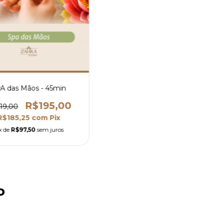
A das Mãos - 45min
R$195,00
19,00
R$185,25
com
Pix
x de
R$97,50
sem juros
o