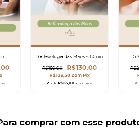
in
Reflexologia das Mãos - 30min
SP
,00
R$130,00
R$150,00
R$2
x
R$123,50
com
Pix
ros
2
x de
R$65,00
sem juros
2
Para comprar com esse produt