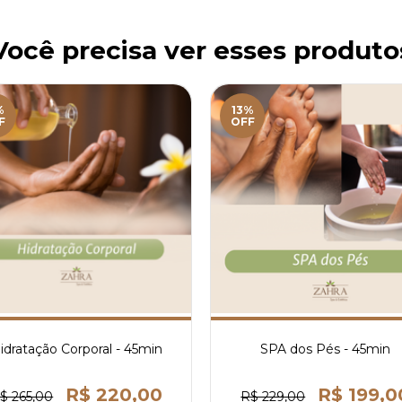
Você precisa ver esses produto
%
13%
F
OFF
idratação Corporal - 45min
SPA dos Pés - 45min
R$ 220,00
R$ 199,0
$ 265,00
R$ 229,00