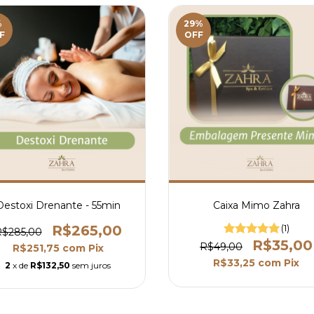
%
29
%
F
OFF
Destoxi Drenante - 55min
Caixa Mimo Zahra
R$265,00
(1)
$285,00
R$35,00
R$49,00
R$251,75
com
Pix
R$33,25
com
Pix
2
x de
R$132,50
sem juros