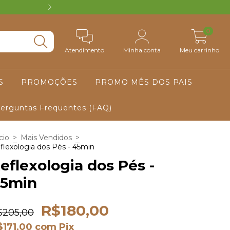
VOUCHER R$ 50 PARA PRIMEIRA COM
0
Atendimento
Minha conta
Meu carrinho
S
PROMOÇÕES
PROMO MÊS DOS PAIS
erguntas Frequentes (FAQ)
cio
>
Mais Vendidos
>
flexologia dos Pés - 45min
eflexologia dos Pés -
5min
R$180,00
$205,00
$171,00
com
Pix