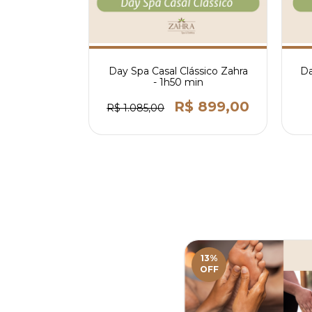
etox - 2h15
Day Spa Casal Clássico Zahra
Da
- 1h50 min
 665,00
R$ 899,00
R$ 1.085,00
13
%
OFF